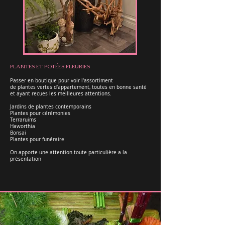
PLANTES ET POTÉES FLEURIES
Passer en boutique pour voir l'assortiment
de plantes vertes d'appartement, toutes
en bonne santé
et ayant recues les meilleures attentions.
Jardins de plantes contemporains
Plantes pour cérémonies
Terraruims
Haworthia
Bonsai
Plantes pour funéraire
On apporte une attention toute particulière a la
présentation